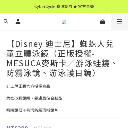
CyberCycle 賽博旋風 ★ 官方直營
CyberCycle 賽博旋風 ★ 官方直營
↖ 全館消費滿 $599 免運 ↘
CyberCycle 賽博旋風 ★ 官方直營
【Disney 迪士尼】蜘蛛人兒
童立體泳鏡（正版授權-
MESUCA麥斯卡／游泳蛙鏡、
防霧泳鏡、游泳護目鏡）
迪士尼正版官方授權商品
柔軟矽膠鏡圈，親膚且貼合臉型
吸睛鏡框＋抗污防霧清晰鏡片