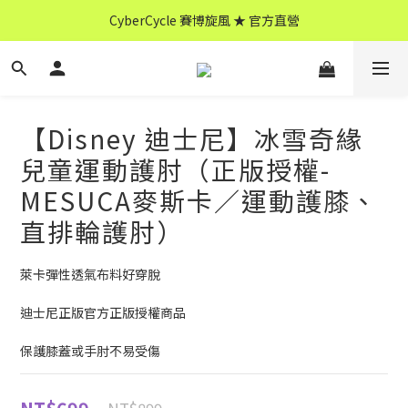
CyberCycle 賽博旋風 ★ 官方直營
CyberCycle 賽博旋風 ★ 官方直營
↖ 全館消費滿 $599 免運 ↘
CyberCycle 賽博旋風 ★ 官方直營
【Disney 迪士尼】冰雪奇緣
兒童運動護肘（正版授權-
MESUCA麥斯卡／運動護膝、
直排輪護肘）
萊卡彈性透氣布料好穿脫
迪士尼正版官方正版授權商品
保護膝蓋或手肘不易受傷