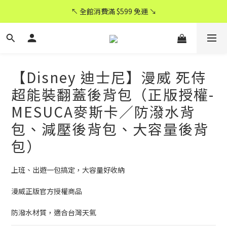
CyberCycle 賽博旋風 ★ 官方直營
↖ 全館消費滿 $599 免運 ↘
CyberCycle 賽博旋風 ★ 官方直營
【Disney 迪士尼】漫威 死侍
超能裝翻蓋後背包（正版授權-
MESUCA麥斯卡／防潑水背
包、減壓後背包、大容量後背
包）
上班、出遊一包搞定，大容量好收納
漫威正版官方授權商品
防潑水材質，適合台灣天氣