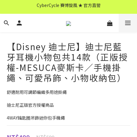
CyberCycle 賽博旋風 ★ 官方直營
↖ 全館消費滿 $599 免運 ↘
CyberCycle 賽博旋風 ★ 官方直營
【Disney 迪士尼】迪士尼藍
牙耳機小物包共14款（正版授
權-MESUCA麥斯卡／手機掛
繩、可愛吊飾、小物收納包）
舒適耐用可調節編織多用途掛繩
迪士尼正版官方授權商品
4WAY鑰匙圈吊飾迷你包手機繩