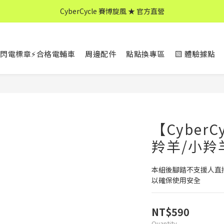
CyberCycle 賽博旋風 ★ 官方直營
CyberCycle 賽博旋風 ★ 官方直營
↖ 全館消費滿 $599 免運 ↘
閃電標章⚡合格電輔車
周邊配件
點點換專區
▧ 體驗據點
CyberCycle 賽博旋風 ★ 官方直營
【CyberCy
羚羊/小羚羊
本組後腳踏不支援人直
以確保使用安全
NT$590
Quantity