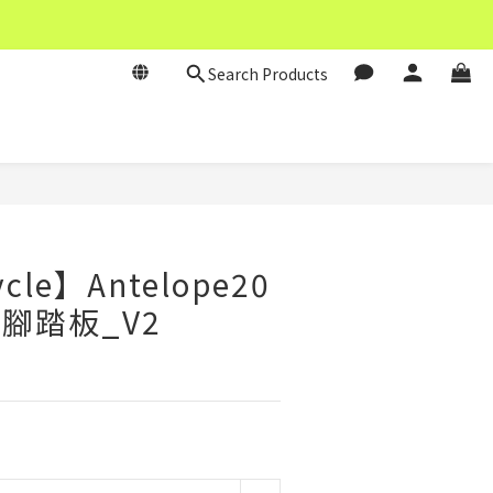
Search Products
BUY NOW
cle】Antelope20
後腳踏板_V2