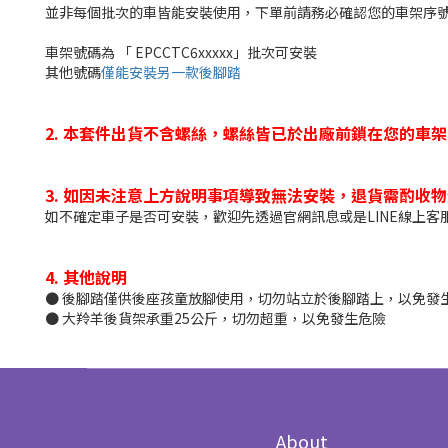
並非每個批次的車皆能安裝使用，下單前請務必確認您的車架序
車架號碼為 「 EPCCTC6xxxxx」批次可安裝
其他號碼
僅能安裝另一款後腳踏
2. 本套件出貨不含螺絲，螺絲皆已於出廠前鎖在您的車
3. 如因未注意上方說明事項導致無法安裝，退貨需酌收物流
如不確定車子是否可安裝，歡迎先透過官網訊息或是LINE線上客
4. 其他說明
● 後腳踏僅供後座孩童放腳使用，切勿站立於後腳踏上，以免發
● 大羚羊後貨架承重25公斤，切勿超重，以免發生危險
About