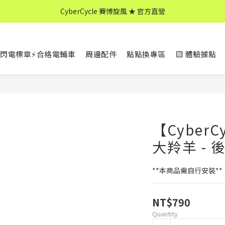
CyberCycle 賽博旋風 ★ 官方直營
CyberCycle 賽博旋風 ★ 官方直營
↖ 全館消費滿 $599 免運 ↘
閃電標章⚡合格電輔車
周邊配件
點點換專區
▧ 體驗據點
CyberCycle 賽博旋風 ★ 官方直營
【CyberCy
大羚羊 - 
**本商品需自行安裝**
NT$790
Quantity