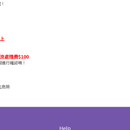
號！
架上
處理費$100
服進行確認唷！
生危險
Help