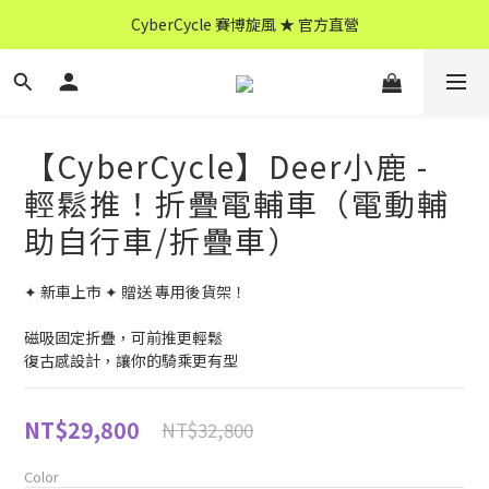
CyberCycle 賽博旋風 ★ 官方直營
↖ 全館消費滿 $599 免運 ↘
CyberCycle 賽博旋風 ★ 官方直營
【CyberCycle】Deer小鹿 -
輕鬆推！折疊電輔車（電動輔
助自行車/折疊車）
✦ 新車上市 ✦ 贈送 專用後貨架！
磁吸固定折疊，可前推更輕鬆
復古感設計，讓你的騎乘更有型
NT$29,800
NT$32,800
Color