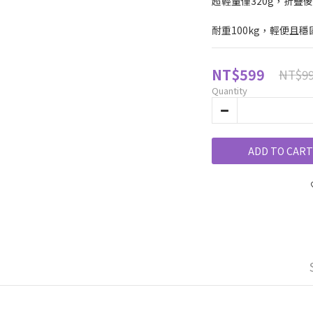
超輕量僅320g，折疊後
耐重100kg，輕便且穩
NT$599
NT$9
Quantity
ADD TO CART