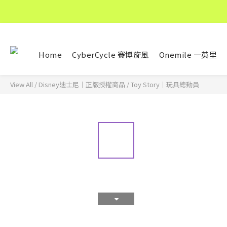
Home
CyberCycle 賽博旋風
Onemile 一英里
View All
/
Disney迪士尼｜正版授權商品
/
Toy Story｜玩具總動員