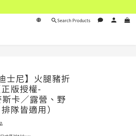
Search Products
BUY NOW
y 迪士尼】火腿豬折
正版授權-
A麥斯卡／露營、野
、排隊皆適用）
品