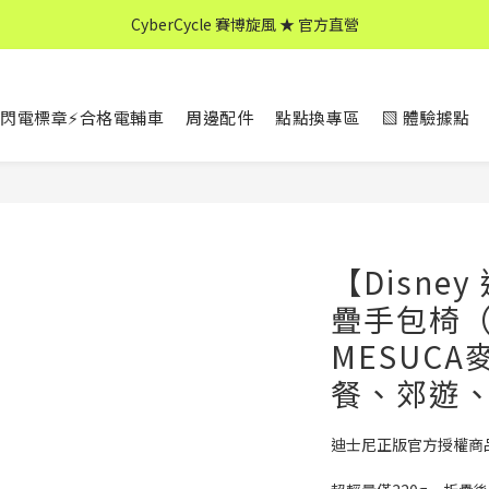
CyberCycle 賽博旋風 ★ 官方直營
CyberCycle 賽博旋風 ★ 官方直營
↖ 全館消費滿 $599 免運 ↘
閃電標章⚡合格電輔車
周邊配件
點點換專區
▧ 體驗據點
CyberCycle 賽博旋風 ★ 官方直營
【Disne
疊手包椅（
MESUC
餐、郊遊
迪士尼正版官方授權商