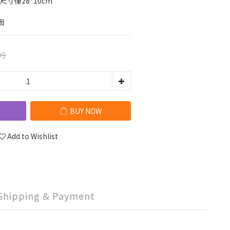
尺寸僅28*10cm
固
99
BUY NOW
Add to Wishlist
Shipping & Payment