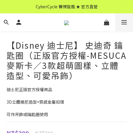
CyberCycle 賽博旋風 ★ 官方直營
↖ 全館消費滿 $599 免運 ↘
CyberCycle 賽博旋風 ★ 官方直營
【Disney 迪士尼】 史迪奇 鑰
匙圈（正版官方授權-MESUCA
麥斯卡／3款超萌圖樣、立體
造型、可愛吊飾）
迪士尼正版官方授權商品
3D立體維尼造型+質感金屬扣環
可作吊飾或鑰匙圈使用