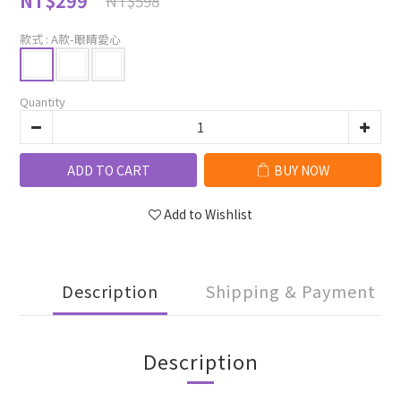
NT$299
NT$598
款式
: A款-眼睛愛心
Quantity
ADD TO CART
BUY NOW
Add to Wishlist
Description
Shipping & Payment
Description