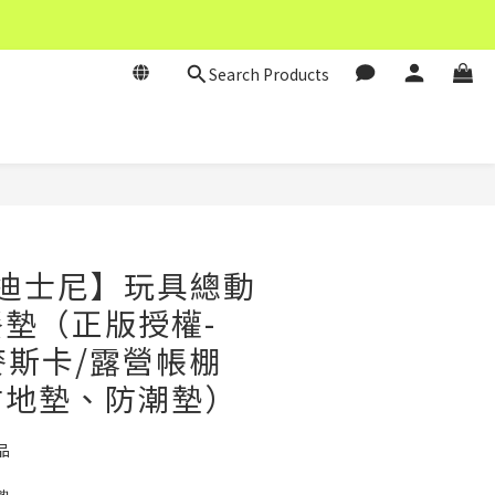
Search Products
BUY NOW
y 迪士尼】玩具總動
墊（正版授權-
A麥斯卡/露營帳棚
寸地墊、防潮墊）
品