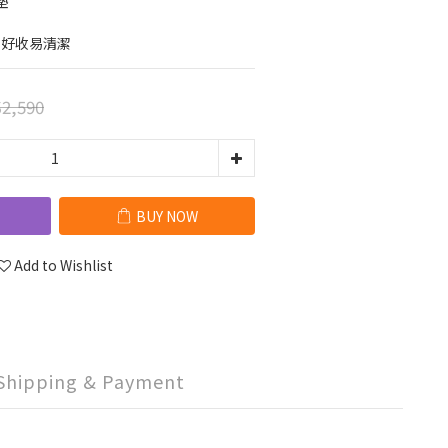
墊
寸，好收易清潔
2,590
BUY NOW
Add to Wishlist
Shipping & Payment