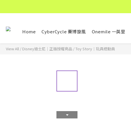
Home
CyberCycle 賽博旋風
Onemile 一英里
View All
/
Disney迪士尼｜正版授權商品
/
Toy Story｜玩具總動員