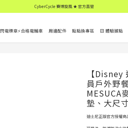
CyberCycle 賽博旋風 ★ 官方直營
↖ 全館消費滿 $599 免運 ↘
CyberCycle 賽博旋風 ★ 官方直營
閃電標章⚡合格電輔車
周邊配件
點點換專區
▧ 體驗據點
【Disne
員戶外野餐
MESUC
墊、大尺
迪士尼正版官方授權商