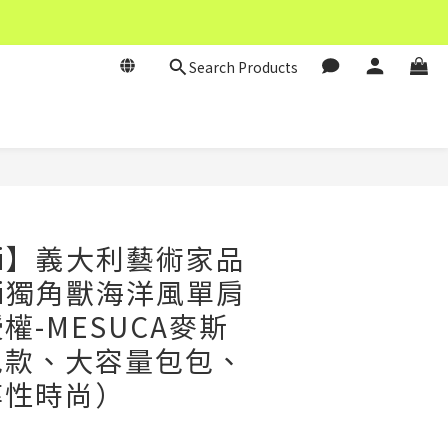
Search Products
BUY NOW
oki】義大利藝術家品
oki獨角獸海洋風單肩
權-MESUCA麥斯
包款、大容量包包、
率性時尚）