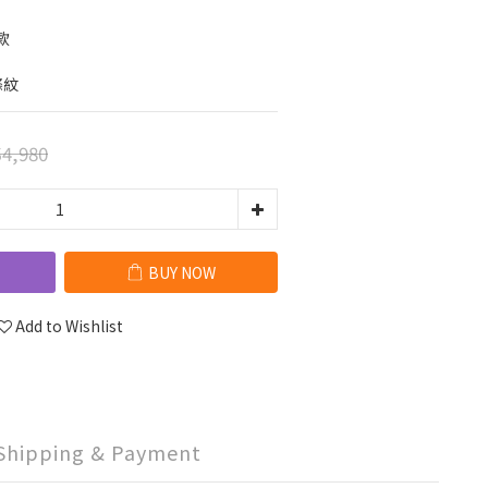
款
條紋
4,980
BUY NOW
Add to Wishlist
Shipping & Payment