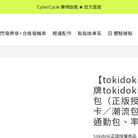
CyberCycle 賽博旋風 ★ 官方直營
CyberCycle 賽博旋風 ★ 官方直營
↖ 全館消費滿 $599 免運 ↘
閃電標章⚡合格電輔車
周邊配件
點點換專區
▧ 體驗據點
CyberCycle 賽博旋風 ★ 官方直營
【tokid
牌tokid
包（正版授
卡／潮流
通勤包、
tokidoki正版授權商品