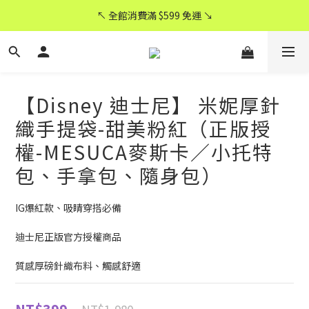
CyberCycle 賽博旋風 ★ 官方直營
↖ 全館消費滿 $599 免運 ↘
CyberCycle 賽博旋風 ★ 官方直營
【Disney 迪士尼】 米妮厚針
織手提袋-甜美粉紅（正版授
權-MESUCA麥斯卡／小托特
包、手拿包、隨身包）
IG爆紅款、吸睛穿搭必備
迪士尼正版官方授權商品
質感厚磅針織布料、觸感舒適