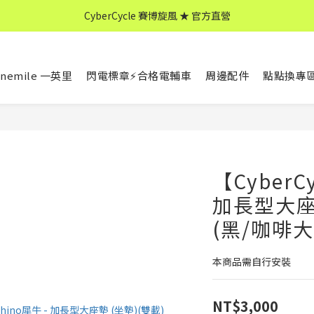
CyberCycle 賽博旋風 ★ 官方直營
CyberCycle 賽博旋風 ★ 官方直營
↖ 全館消費滿 $599 免運 ↘
nemile 一英里
閃電標章⚡合格電輔車
周邊配件
點點換專
CyberCycle 賽博旋風 ★ 官方直營
【CyberC
加長型大座墊
(黑/咖啡大
本商品需自行安裝
NT$3,000