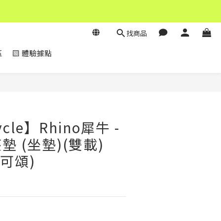
找商品
區
▧ 體驗據點
立即購買
ycle】Rhino犀牛 -
 (坐墊)(雙載)
可頌)