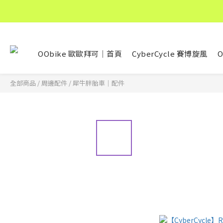
OObike 歐歐拜可｜首頁
CyberCycle 賽博旋風
O
全部商品
/
周邊配件
/
犀牛胖胎車｜配件