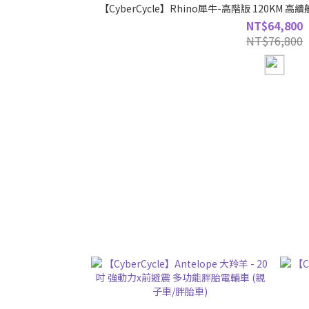
【CyberCycle】Rhino犀牛-高階版 120KM
NT$64,800
NT$76,800