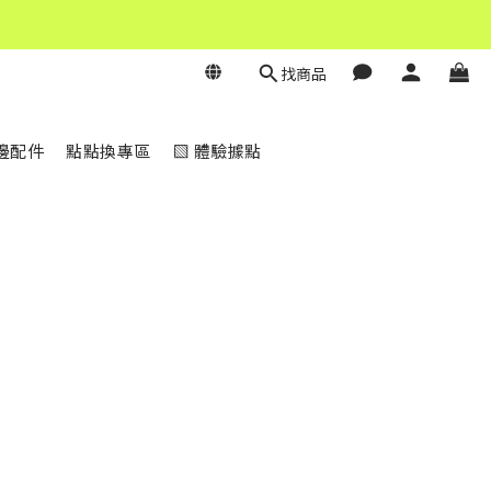
找商品
邊配件
點點換專區
▧ 體驗據點