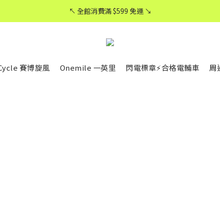
CyberCycle 賽博旋風 ★ 官方直營
↖ 全館消費滿 $599 免運 ↘
CyberCycle 賽博旋風 ★ 官方直營
rCycle 賽博旋風
Onemile 一英里
閃電標章⚡合格電輔車
周