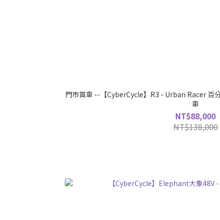
門市賞車 --【CyberCycle】R3 - Urban Ra
車
NT$88,000
NT$138,000