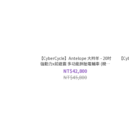
【CyberCycle】Antelope 大羚羊 - 20吋
【Cyb
強動力x前避震 多功能胖胎電輔車 (親子
車/胖胎車)
NT$42,800
NT$45,800