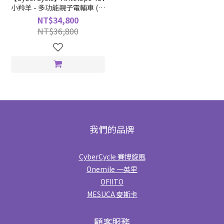
小羚羊 - 多功能親子電輔車 (主
賣場)
NT$34,800
NT$36,800
我們的品牌
CyberCycle 賽博旋風
Onemile 一英里
OFIITO
MESUCA 麥斯卡
顧客服務