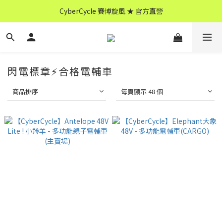
CyberCycle 賽博旋風 ★ 官方直營
CyberCycle 賽博旋風 ★ 官方直營
↖ 全館消費滿 $599 免運 ↘
CyberCycle 賽博旋風 ★ 官方直營
閃電標章⚡合格電輔車
商品排序
每頁顯示 48 個