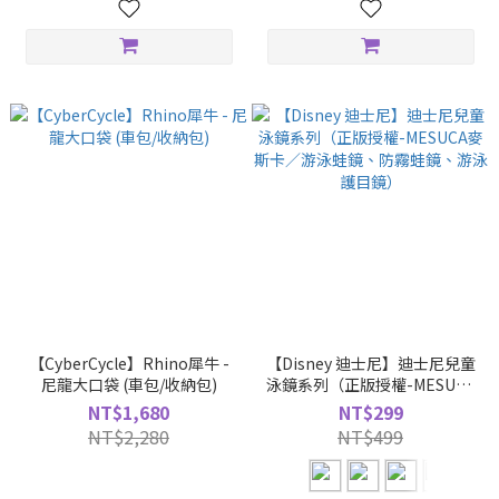
【CyberCycle】Rhino犀牛 -
【Disney 迪士尼】迪士尼兒童
尼龍大口袋 (車包/收納包)
泳鏡系列（正版授權-MESUCA
麥斯卡／游泳蛙鏡、防霧蛙
NT$1,680
NT$299
鏡、游泳護目鏡）
NT$2,280
NT$499