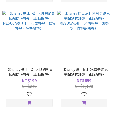
【Disney 迪士尼】玩具總動員
【Disney 迪士尼】冰雪奇緣兒
隔熱防潮杯墊（正版授權-
童黏貼式護臀（正版授權-
MESUCA麥斯卡／可愛杯墊、
MESUCA麥斯卡／防摔褲、護
NT$199
NT$899
軟質杯墊、隔熱餐墊）
臀墊、直排輪護臀）
NT$249
NT$1,199