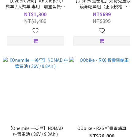
【CyberCycle】Antelope 小
【Disney 迪士尼】米奇兒童泳
羚羊 / 大羚羊 專用 - 前置型快拆
鏡泳帽套組（正版授權-
兒童座椅
MESUCA麥斯卡／游泳蛙鏡、
NT$1,300
NT$699
防霧蛙鏡、游泳護目鏡、矽膠
NT$1,480
NT$899
泳帽）
【Onemile 一英里】NOMAD
OObike - RX6 折疊電輔車
座管電池 ( 36V / 9.8Ah )
NT$26,800