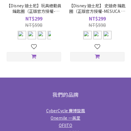
【Disney 迪士尼】玩具總動員
【Disney 迪士尼】 史迪奇 鑰匙
鑰匙圈（正版官方授權-
圈（正版官方授權-MESUCA 麥
MESUCA麥斯卡／4款超萌圖
斯卡／3款超萌圖樣、立體造
NT$299
NT$299
樣、立體造型、可愛吊飾）
型、可愛吊飾）
NT$598
NT$598
我們的品牌
CyberCycle 賽博旋風
Onemile 一英里
OFIITO