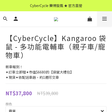
CyberCycle 賽博旋風 ★ 官方直營
↖ 全館消費滿 $599 免運 ↘
CyberCycle 賽博旋風 ★ 官方直營
【CyberCycle】Kangaroo 袋
鼠 - 多功能電輔車（親子車/寵
物車）
新車報到！
✦訂車立即贈✦市值$6680的【袋鼠大禮包】
✦現貨✦依配送車趟，約1週可交車
NT$37,800
NT$39,800
顏色