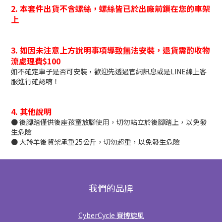
2. 本套件出貨不含螺絲，螺絲皆已於出廠前鎖在您的車架
上
3. 如因未注意上方說明事項導致無法安裝，退貨需酌收物
流處理費$100
如不確定車子是否可安裝，歡迎先透過官網訊息或是LINE線上客
服進行確認唷！
4. 其他說明
● 後腳踏僅供後座孩童放腳使用，切勿站立於後腳踏上，以免發
生危險
● 大羚羊後貨架承重25公斤，切勿超重，以免發生危險
我們的品牌
CyberCycle 賽博旋風