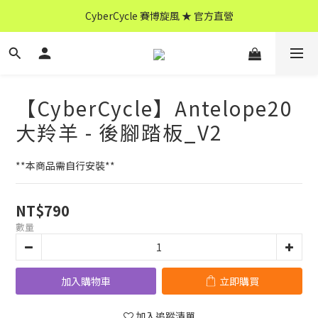
CyberCycle 賽博旋風 ★ 官方直營
CyberCycle 賽博旋風 ★ 官方直營
↖ 全館消費滿 $599 免運 ↘
CyberCycle 賽博旋風 ★ 官方直營
【CyberCycle】Antelope20
大羚羊 - 後腳踏板_V2
**本商品需自行安裝**
NT$790
數量
加入購物車
立即購買
加入追蹤清單