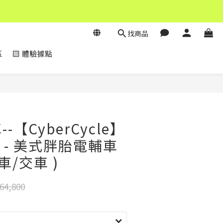
找商品
區
▧ 體驗據點
立即購買
-【CyberCycle】
牛 - 美式胖胎電輔車
車/交車 )
64,800