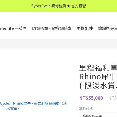
CyberCycle 賽博旋風 ★ 官方直營
CyberCycle 賽博旋風 ★ 官方直營
↖ 全館消費滿 $599 免運 ↘
nemile 一英里
閃電標章⚡合格電輔車
周邊配件
點點換專
CyberCycle 賽博旋風 ★ 官方直營
里程福利車-
Rhino犀
( 限淡水賞
NT$
NT$55,000
車款規格