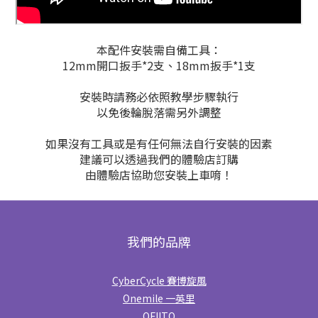
本配件安裝需自備工具：
12mm開口扳手*2支、18mm扳手*1支
安裝時請務必依照教學步驟執行
以免後輪脫落需另外調整
如果沒有工具或是有任何無法自行安裝的因素
建議可以透過我們的體驗店訂購
由體驗店協助您安裝上車唷！
我們的品牌
CyberCycle 賽博旋風
Onemile 一英里
OFIITO