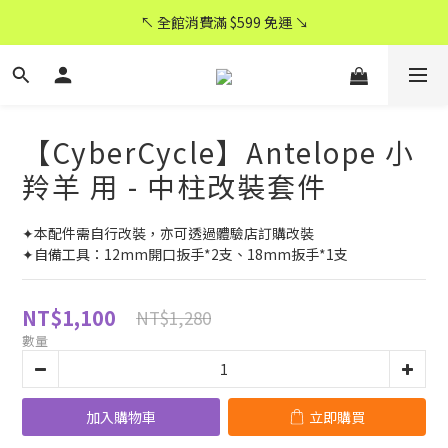
CyberCycle 賽博旋風 ★ 官方直營
↖ 全館消費滿 $599 免運 ↘
CyberCycle 賽博旋風 ★ 官方直營
【CyberCycle】Antelope 小
羚羊 用 - 中柱改裝套件
✦本配件需自行改裝，亦可透過體驗店訂購改裝
✦自備工具：12mm開口扳手*2支、18mm扳手*1支
NT$1,100
NT$1,280
數量
加入購物車
立即購買