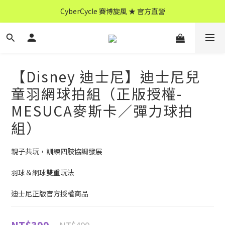
CyberCycle 賽博旋風 ★ 官方直營
CyberCycle 賽博旋風 ★ 官方直營
↖ 全館消費滿 $599 免運 ↘
CyberCycle 賽博旋風 ★ 官方直營
【Disney 迪士尼】迪士尼兒
童羽網球拍組（正版授權-
MESUCA麥斯卡／彈力球拍
組）
親子共玩，訓練四肢協調發展
羽球＆網球雙重玩法
迪士尼正版官方授權商品