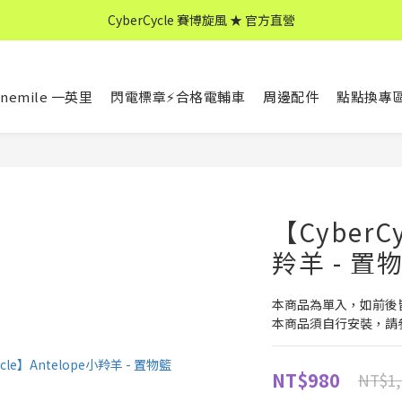
CyberCycle 賽博旋風 ★ 官方直營
CyberCycle 賽博旋風 ★ 官方直營
↖ 全館消費滿 $599 免運 ↘
nemile 一英里
閃電標章⚡合格電輔車
周邊配件
點點換專
CyberCycle 賽博旋風 ★ 官方直營
【CyberC
羚羊 - 置
本商品為單入，如前後
本商品須自行安裝，請
NT$980
NT$1,