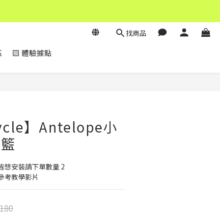
找商品
區
▧ 體驗據點
立即購買
ycle】Antelope小
物籃
皆想安裝請下單數量 2
參考教學影片
180