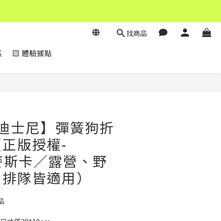
找商品
區
▧ 體驗據點
立即購買
y 迪士尼】彈簧狗折
正版授權-
A麥斯卡／露營、野
、排隊皆適用）
品