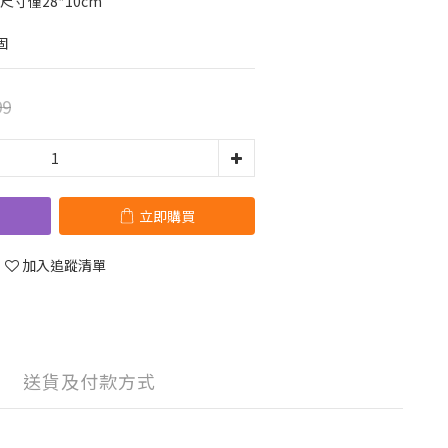
尺寸僅28*10cm
固
99
立即購買
加入追蹤清單
送貨及付款方式