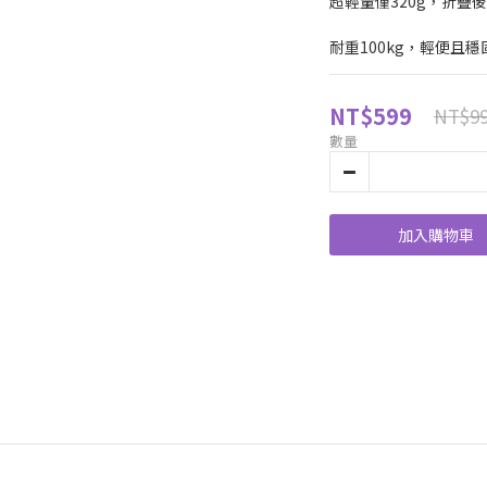
超輕量僅320g，折疊後
耐重100kg，輕便且穩
NT$599
NT$9
數量
加入購物車